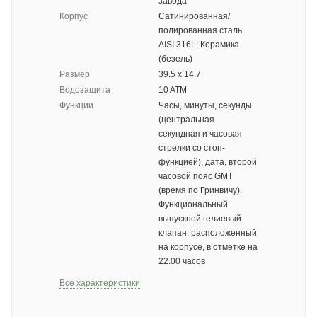
завода
Корпус
Cатинированная/
полированная сталь
AISI 316L; Керамика
(безель)
Размер
39.5 х 14.7
Водозащита
10 ATM
Функции
Часы, минуты, секунды
(центральная
секундная и часовая
стрелки со стоп-
функцией), дата, второй
часовой пояс GMT
(время по Гринвичу).
Функциональный
выпускной гелиевый
клапан, расположенный
на корпусе, в отметке на
22.00 часов
Все характеристики