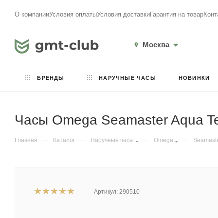
О компании
Условия оплаты
Условия доставки
Гарантия на товар
Конт
Москва
БРЕНДЫ
НАРУЧНЫЕ ЧАСЫ
НОВИНКИ
Часы Omega Seamaster Aqua Ter
Главная
—
Каталог
—
Наручные часы
—
Omega
—
Seamaste
Артикул:
290510