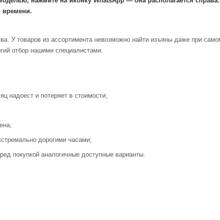
моделью, нажмите на иконку WhatsApp — она располагается справа
 времени.
ва. У товаров из ассортимента невозможно найти изъяны даже при само
огий отбор нашими специалистами.
яц надоест и потеряет в стоимости;
ена;
кстремально дорогими часами;
ред покупкой аналогичные доступные варианты.