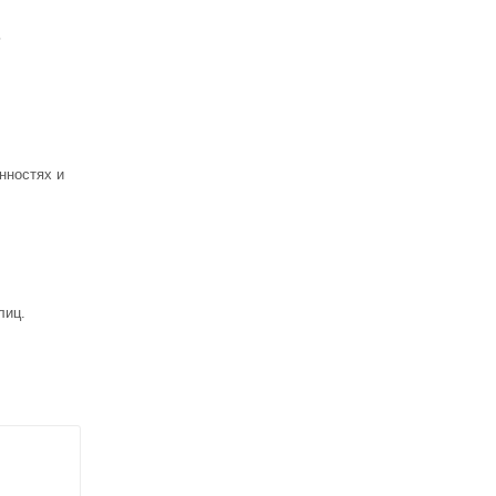
ь
нностях и
лиц.