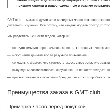
Чтобы получить детальные фотографии и ролики с этой 
пришлем снимки и видео, сделанные в режиме реального
GMT-club — магазин дубликатов брендовых часов люксового качест
детальном изучении. Все потому, что каждая модель проходит стр
Мы разделяем ценности людей, которые:
не видят смысла переплачивать за вещь, которая уже через мес
могут найти деньгам более разумное применение;
согласны с фактом, что стоимость аксессуаров зачастую завыш
вынуждены соответствовать окружению, но не хотят обладать э
присматриваются к люксовым брендам, но хотят попробовать пе
Преимущества заказа в GMT-club
Примерка часов перед покупкой