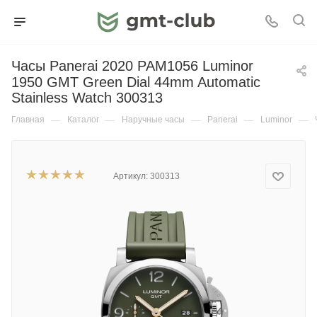
Часы Panerai 2020 PAM1056 Luminor
1950 GMT Green Dial 44mm Automatic
Stainless Watch 300313
Главная
—
Каталог
—
Наручные часы
—
Panerai
—
Luminor
—
Артикул:
300313