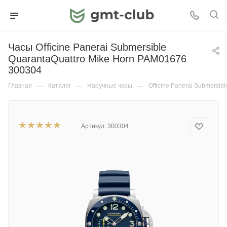
Часы Officine Panerai Submersible
QuarantaQuattro Mike Horn PAM01676
300304
Главная
—
Каталог
—
Наручные часы
—
Officine Panerai Submersib
Артикул:
300304