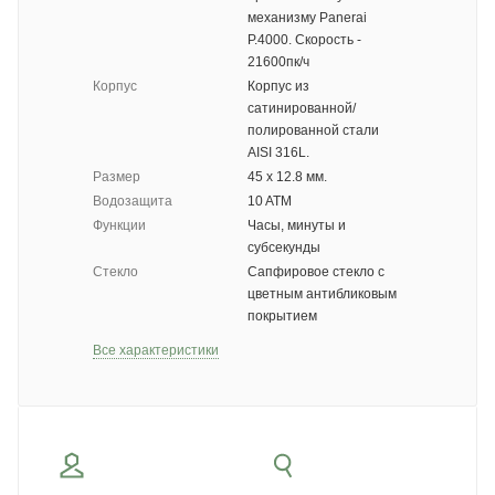
механизму Panerai
P.4000. Скорость -
21600пк/ч
Корпус
Корпус из
сатинированной/
полированной стали
AISI 316L.
Размер
45 х 12.8 мм.
Водозащита
10 ATM
Функции
Часы, минуты и
субсекунды
Стекло
Сапфировое стекло с
цветным антибликовым
покрытием
Все характеристики