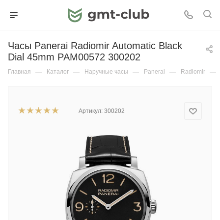
Часы Panerai Radiomir Automatic Black
Dial 45mm PAM00572 300202
Главная
—
Каталог
—
Наручные часы
—
Panerai
—
Radiomir
—
Артикул:
300202