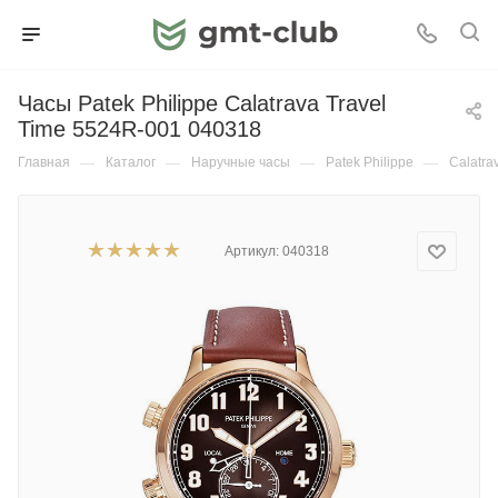
Часы Patek Philippe Calatrava Travel
Time 5524R-001 040318
Главная
—
Каталог
—
Наручные часы
—
Patek Philippe
—
Calatra
Артикул:
040318