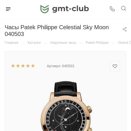
Часы Patek Philippe Celestial Sky Moon
040503
Главная
—
Каталог
—
Наручные часы
—
Patek Philippe
—
Grand C
Артикул:
040503