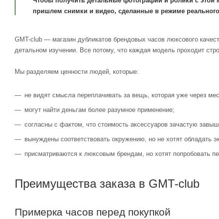
Чтобы получить детальные фотографии и ролики с этой 
пришлем снимки и видео, сделанные в режиме реального
GMT-club — магазин дубликатов брендовых часов люксового качест
детальном изучении. Все потому, что каждая модель проходит стр
Мы разделяем ценности людей, которые:
не видят смысла переплачивать за вещь, которая уже через мес
могут найти деньгам более разумное применение;
согласны с фактом, что стоимость аксессуаров зачастую завыш
вынуждены соответствовать окружению, но не хотят обладать э
присматриваются к люксовым брендам, но хотят попробовать пе
Преимущества заказа в GMT-club
Примерка часов перед покупкой