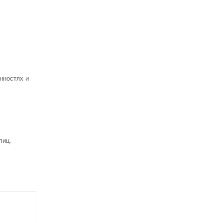
ь
нностях и
лиц.