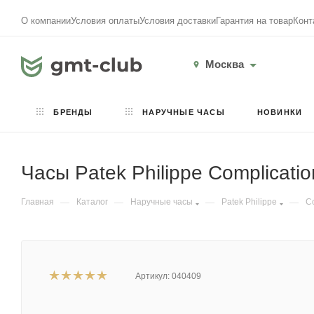
О компании
Условия оплаты
Условия доставки
Гарантия на товар
Конт
Москва
БРЕНДЫ
НАРУЧНЫЕ ЧАСЫ
НОВИНКИ
Часы Patek Philippe Complicati
Главная
—
Каталог
—
Наручные часы
—
Patek Philippe
—
Co
Артикул:
040409