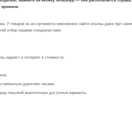
моделью, нажмите на иконку WhatsApp — она располагается справа
 времени.
ва. У товаров из ассортимента невозможно найти изъяны даже при само
огий отбор нашими специалистами.
яц надоест и потеряет в стоимости;
ена;
кстремально дорогими часами;
ред покупкой аналогичные доступные варианты.