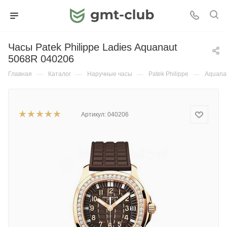
Часы Patek Philippe Ladies Aquanaut
5068R 040206
Главная
—
Каталог
—
Наручные часы
—
Patek Philippe
—
Aquanau
Артикул:
040206