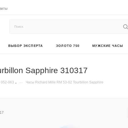
акты
ВЫБОР ЭКСПЕРТА
ЗОЛОТО 750
МУЖСКИЕ ЧАСЫ
rbillon Sapphire 310317
 052-063
—
Часы Richard Mille RM 53-02 Tourbillon Sapphire
17