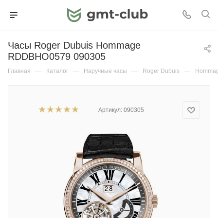
Часы Roger Dubuis Hommage
RDDBHO0579 090305
Главная
—
Каталог
—
Наручные часы
—
Roger Dubuis
—
Homma
Артикул:
090305