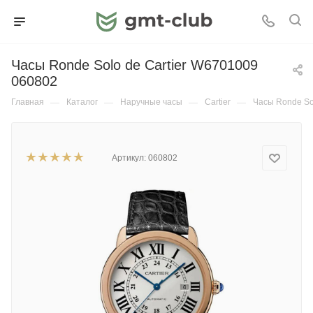
Часы Ronde Solo de Cartier W6701009
060802
Главная
—
Каталог
—
Наручные часы
—
Cartier
—
Часы Ronde So
Артикул:
060802