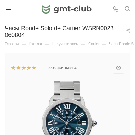
Часы Ronde Solo de Cartier WSRN0023
060804
Главная
—
Каталог
—
Наручные часы
—
Cartier
—
Часы Ronde So
Артикул:
060804