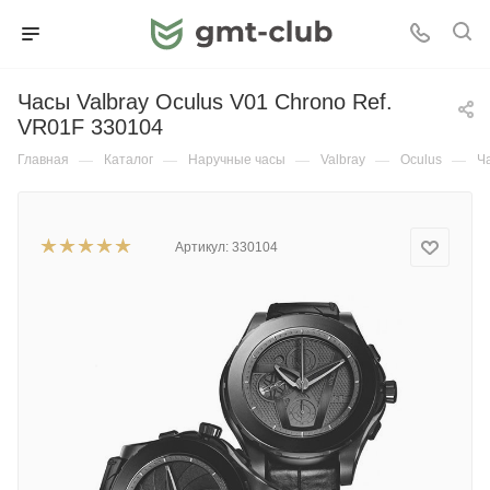
Часы Valbray Oculus V01 Chrono Ref.
VR01F 330104
Главная
—
Каталог
—
Наручные часы
—
Valbray
—
Oculus
—
Ч
Артикул:
330104