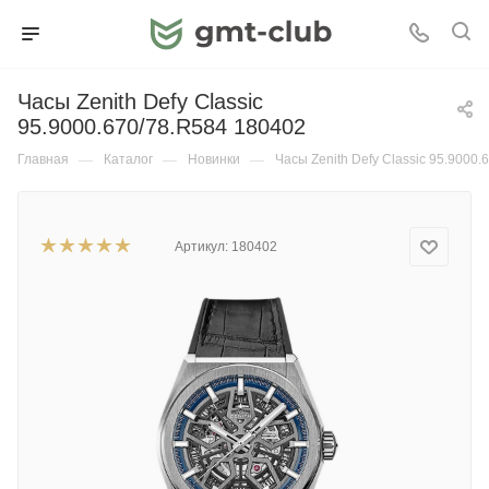
Часы Zenith Defy Classic
95.9000.670/78.R584 180402
Главная
—
Каталог
—
Новинки
—
Часы Zenith Defy Classic 95.9000.
Артикул:
180402