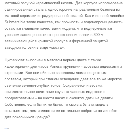
матовый голубой керамический безель. Для корпуса использована
сатинированная сталь с односторонне направленным безелем из
матовой керамики и градуированной шкалой. Как и во всей линейке
Submersible такие качества, как прочность и водонепроницаемость
остаются главными качествами модели, что подчеркивается
уровнем защищенности от проникновения влаги в 300 м,
завинчивающейся крышкой корпуса и фирменной защитой
заводной головки в виде «моста».
Циферблат выполнен в матовом черном цвете с также
характерными для часов Panerai крупными часовыми индексами и
стрелками. Все они обильно заполнены люминесцентным
составом, который при слабом освещении дает все то же морское
свечение зелено-голубых тонов. Сохраняется и весьма
привлекательное сочетание круглых часовых индексов с
продолговатыми – на шести часах и окошком даты на девяти.
Собственно, если бы их не было, то смогла бы эта модель
остаться тем, чем являются ее остальные собратья по линейке
для поклонников бренда?