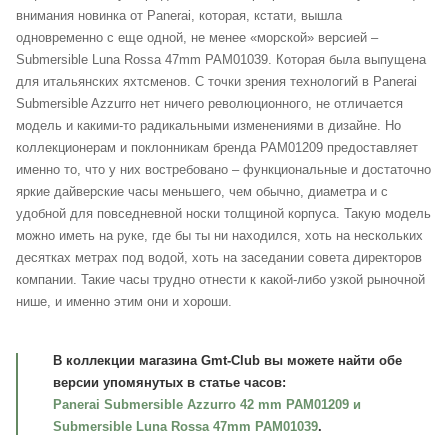
внимания новинка от Panerai, которая, кстати, вышла
одновременно с еще одной, не менее «морской» версией –
Submersible Luna Rossa 47mm PAM01039. Которая была выпущена
для итальянских яхтсменов. С точки зрения технологий в Panerai
Submersible Azzurro нет ничего революционного, не отличается
модель и какими-то радикальными изменениями в дизайне. Но
коллекционерам и поклонникам бренда PAM01209 предоставляет
именно то, что у них востребовано – функциональные и достаточно
яркие дайверские часы меньшего, чем обычно, диаметра и с
удобной для повседневной носки толщиной корпуса. Такую модель
можно иметь на руке, где бы ты ни находился, хоть на нескольких
десятках метрах под водой, хоть на заседании совета директоров
компании. Такие часы трудно отнести к какой-либо узкой рыночной
нише, и именно этим они и хороши.
В коллекции магазина Gmt-Club вы можете найти обе
версии упомянутых в статье часов:
Panerai Submersible Azzurro 42 mm PAM01209
и
Submersible Luna Rossa 47mm PAM01039
.