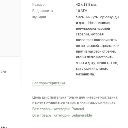
Размер
42 х 13.8 мм.
Водозащита
10 ATM
Функции
Часы, минуты, субсекунды
и дата. Независимая
регулировка часовой
стрелки, которая
позволяет поворачивать
ее по часовой стрелке или
против часовой стрелки,
чтобы легко настроить
часы и дату, точно так же,
как у оригинального
ерка
механизма.
Все характеристики
Цена действительна только для интернет-магазина
и может отличаться от цен в розничных магазинах
Все товары категории Panerai
Все товары категории Submersible