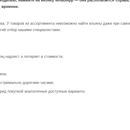
моделью, нажмите на иконку WhatsApp — она располагается справа
 времени.
ва. У товаров из ассортимента невозможно найти изъяны даже при само
огий отбор нашими специалистами.
яц надоест и потеряет в стоимости;
ена;
кстремально дорогими часами;
ред покупкой аналогичные доступные варианты.