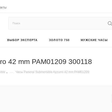
акты
ВЫБОР ЭКСПЕРТА
ЗОЛОТО 750
МУЖСКИЕ ЧАСЫ
urro 42 mm PAM01209 300118
ible
—
Часы Panerai Submersible Azzurro 42 mm PAM01209