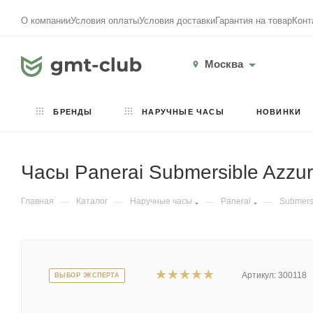
О компании
Условия оплаты
Условия доставки
Гарантия на товар
Конт
Москва
БРЕНДЫ
НАРУЧНЫЕ ЧАСЫ
НОВИНКИ
Часы Panerai Submersible Azz
Главная
—
Каталог
—
Наручные часы
—
Panerai
—
Submers
Артикул:
300118
ВЫБОР ЭКСПЕРТА