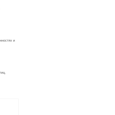
ь
нностях и
лиц.