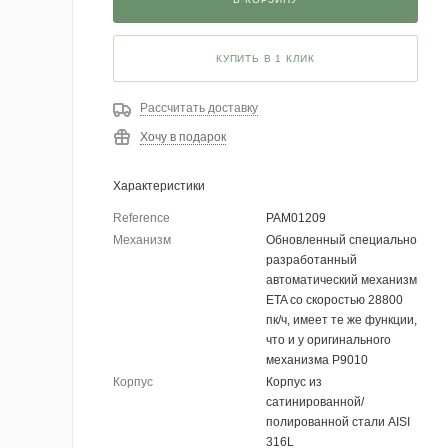
КУПИТЬ В 1 КЛИК
Рассчитать доставку
Хочу в подарок
Характеристики
Reference
PAM01209
Механизм
Обновленный специально
разработанный
автоматический механизм
ETA со скоростью 28800
пк/ч, имеет те же функции,
что и у оригинального
механизма P9010
Корпус
Корпус из
сатинированной/
полированной стали AISI
316L