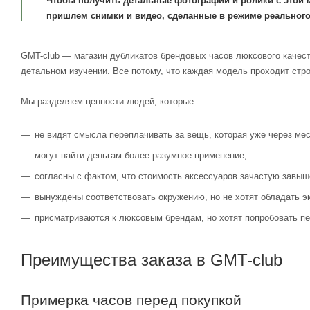
Чтобы получить детальные фотографии и ролики с этой 
пришлем снимки и видео, сделанные в режиме реального
GMT-club — магазин дубликатов брендовых часов люксового качест
детальном изучении. Все потому, что каждая модель проходит стр
Мы разделяем ценности людей, которые:
не видят смысла переплачивать за вещь, которая уже через мес
могут найти деньгам более разумное применение;
согласны с фактом, что стоимость аксессуаров зачастую завыш
вынуждены соответствовать окружению, но не хотят обладать э
присматриваются к люксовым брендам, но хотят попробовать пе
Преимущества заказа в GMT-club
Примерка часов перед покупкой