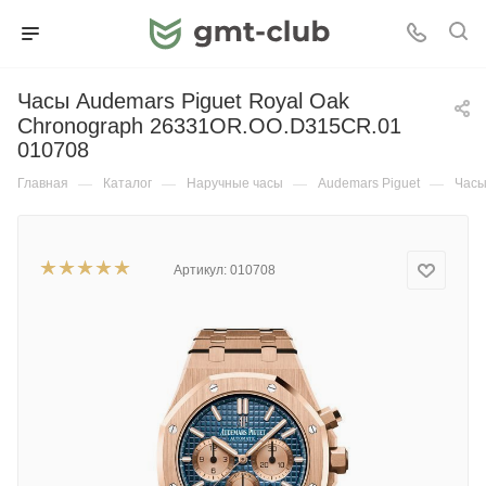
Часы Audemars Piguet Royal Oak
Chronograph 26331OR.OO.D315CR.01
010708
Главная
—
Каталог
—
Наручные часы
—
Audemars Piguet
—
Часы
Артикул:
010708