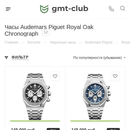
Часы Audemars Piguet Royal Oak
Chronograph
12
Главная
—
Каталог
—
Наручные часы
—
Audemars Piguet
—
Roya
ФИЛЬТР
По популярности (убывание)
145 000
руб.
145 000
руб.