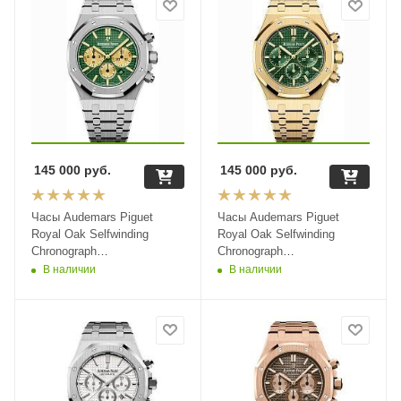
145 000
руб.
145 000
руб.
Часы Audemars Piguet
Часы Audemars Piguet
Royal Oak Selfwinding
Royal Oak Selfwinding
Chronograph
Chronograph
26331BA.OO.1220BA.02
26331BA.OO.1220BA.02
В наличии
В наличии