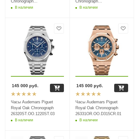
Chronograph
Chronograph
26315ST.OO.1256ST.02
26331BA.OO.1220BA.02
В наличии
В наличии
145 000
руб.
145 000
руб.
Часы Audemars Piguet
Часы Audemars Piguet
Royal Oak Chronograph
Royal Oak Chronograph
26320ST.OO.1220ST.03
26331OR.OO.D315CR.01
В наличии
В наличии