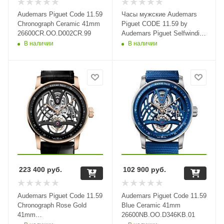
Audemars Piguet Code 11.59
Часы мужские Audemars
Chronograph Ceramic 41mm
Piguet CODE 11.59 by
26600CR.OO.D002CR.99
Audemars Piguet Selfwinding
15210ST.OO.A056KB.01
В наличии
В наличии
223 400
руб.
102 900
руб.
Audemars Piguet Code 11.59
Audemars Piguet Code 11.59
Chronograph Rose Gold
Blue Ceramic 41mm
41mm
26600NB.OO.D346KB.01