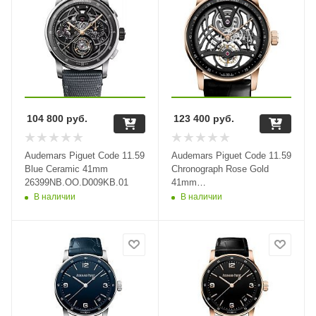
104 800
руб.
123 400
руб.
Audemars Piguet Code 11.59
Audemars Piguet Code 11.59
Blue Ceramic 41mm
Chronograph Rose Gold
26399NB.OO.D009KB.01
41mm
26600OR.OO.D002CR.01
В наличии
В наличии
36259