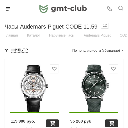
Часы Audemars Piguet CODE 11.59
12
Главная
—
Каталог
—
Наручные часы
—
Audemars Piguet
—
CODE
ФИЛЬТР
По популярности (убывание)
115 900
руб.
95 200
руб.