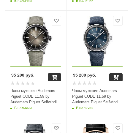
26600OR.OO.D002CR.01
В наличии
В наличии
36259
95 200
руб.
95 200
руб.
Часы мужские Audemars
Часы мужские Audemars
Piguet CODE 11.59 by
Piguet CODE 11.59 by
Audemars Piguet Selfwinding
Audemars Piguet Selfwinding
15210QT.OO.A064KB.01
15210ST.OO.A348KB.01
В наличии
В наличии