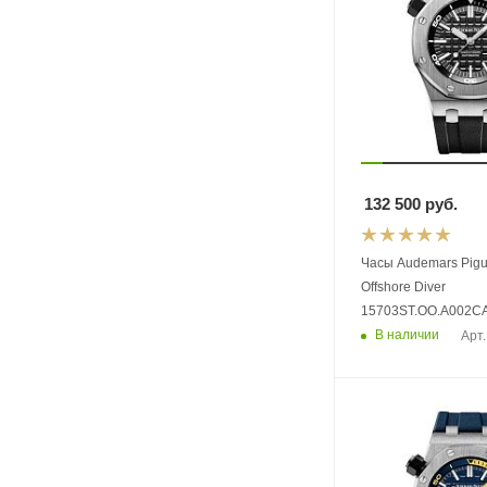
132 500
руб.
Часы Audemars Pigu
Offshore Diver
15703ST.OO.A002CA
В наличии
Арт.