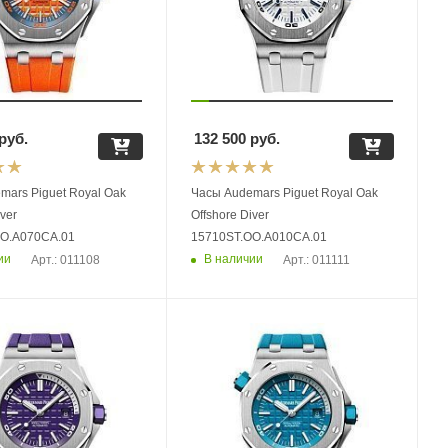
руб.
132 500
руб.
mars Piguet Royal Oak
Часы Audemars Piguet Royal Oak
iver
Offshore Diver
OO.A070CA.01
15710ST.OO.A010CA.01
ии
В наличии
Арт.: 011108
Арт.: 011111