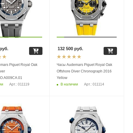
руб.
132 500
руб.
mars Piguet Royal Oak
Часы Audemars Piguet Royal Oak
iver
Offshore Diver Chronograph 2016
OO.A009CA.01
Yellow
ии
В наличии
Арт.: 011119
Арт.: 011114