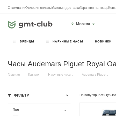
О компании
Условия оплаты
Условия доставки
Гарантия на товар
Конт
Москва
БРЕНДЫ
НАРУЧНЫЕ ЧАСЫ
НОВИНКИ
Часы Audemars Piguet Royal Oak
Главная
—
Каталог
—
Наручные часы
—
Audemars Piguet
—
По популярности (убыв
ФИЛЬТР
Пол