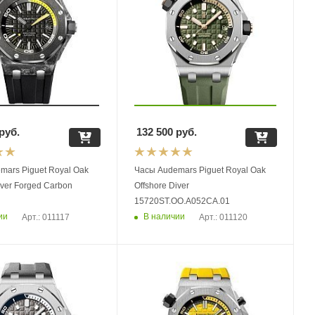
руб.
132 500
руб.
mars Piguet Royal Oak
Часы Audemars Piguet Royal Oak
iver Forged Carbon
Offshore Diver
15720ST.OO.A052CA.01
ии
В наличии
Арт.: 011117
Арт.: 011120