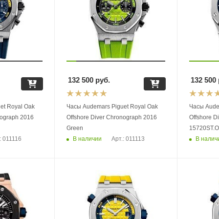
132 500
руб.
132 500
et Royal Oak
Часы Audemars Piguet Royal Oak
Часы Aude
nograph 2016
Offshore Diver Chronograph 2016
Offshore D
Green
15720ST.
В наличии
В налич
: 011116
Арт.: 011113