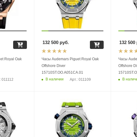
132 500
руб.
132 500
et Royal Oak
Часы Audemars Piguet Royal Oak
Часы Aude
Offshore Diver
Offshore D
15710ST.OO.A051CA.01
15710ST.
В наличии
В налич
: 011112
Арт.: 011109