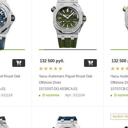
132 500
руб.
132 500
et Royal Oak
Часы Audemars Piguet Royal Oak
Часы Aude
Offshore Diver
Offshore D
.01
15710ST.OO.A038CA.01
15707CB.
В наличии
В налич
: 011118
Арт.: 011104
ВЫБОР Э