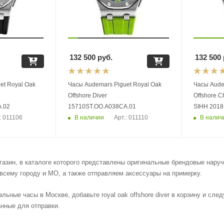
132 500
руб.
132 500
et Royal Oak
Часы Audemars Piguet Royal Oak
Часы Aude
Offshore Diver
Offshore C
.02
15710ST.OO.A038CA.01
SIHH 2018
В наличии
В налич
: 011106
Арт.: 011110
азин, в каталоге которого представлены оригинальные брендовые наручны
всему городу и МО, а также отправляем аксессуары на примерку.
альные часы в Москве, добавьте royal oak offshore diver в корзину и сл
нные для отправки.