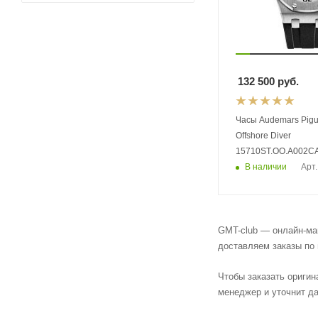
132 500
руб.
Часы Audemars Pigu
Offshore Diver
15710ST.OO.A002CA
В наличии
Арт.
GMT-club — онлайн-маг
доставляем заказы по 
Чтобы заказать оригин
менеджер и уточнит да