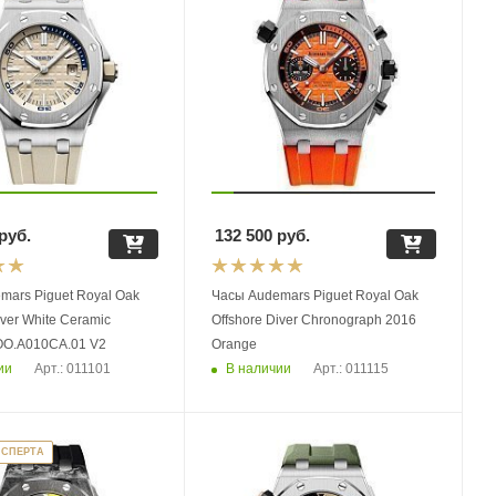
руб.
132 500
руб.
mars Piguet Royal Oak
Часы Audemars Piguet Royal Oak
iver White Ceramic
Offshore Diver Chronograph 2016
OO.A010CA.01 V2
Orange
ии
В наличии
Арт.: 011101
Арт.: 011115
КСПЕРТА