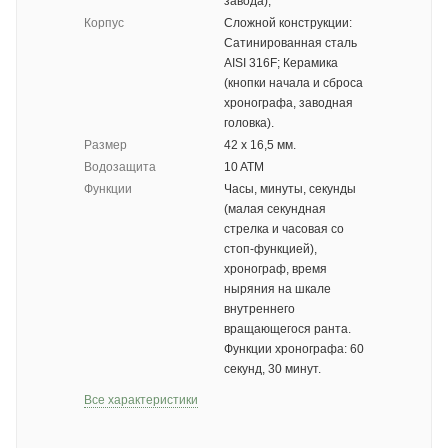
завода);
Корпус
Сложной конструкции:
Сатинированная сталь
AISI 316F; Керамика
(кнопки начала и сброса
хронографа, заводная
головка).
Размер
42 х 16,5 мм.
Водозащита
10 ATM
Функции
Часы, минуты, секунды
(малая секундная
стрелка и часовая со
стоп-функцией),
хронограф, время
ныряния на шкале
внутреннего
вращающегося ранта.
Функции хронографа: 60
секунд, 30 минут.
Все характеристики