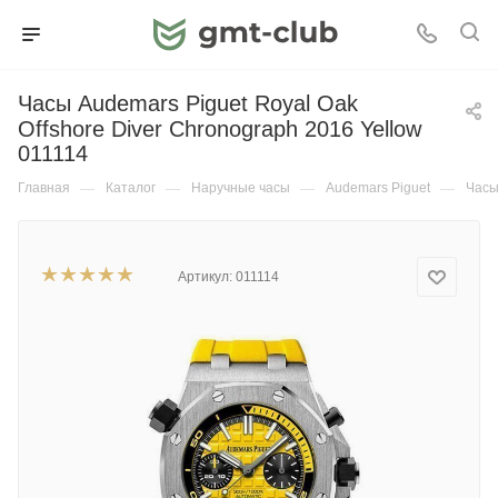
Часы Audemars Piguet Royal Oak
Offshore Diver Chronograph 2016 Yellow
011114
Главная
—
Каталог
—
Наручные часы
—
Audemars Piguet
—
Часы
Артикул:
011114