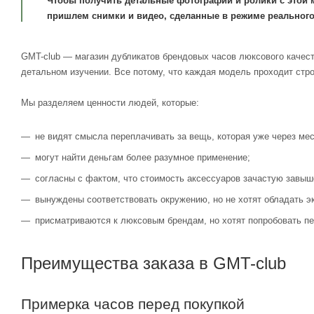
Чтобы получить детальные фотографии и ролики с этой 
пришлем снимки и видео, сделанные в режиме реального
GMT-club — магазин дубликатов брендовых часов люксового качест
детальном изучении. Все потому, что каждая модель проходит стр
Мы разделяем ценности людей, которые:
не видят смысла переплачивать за вещь, которая уже через мес
могут найти деньгам более разумное применение;
согласны с фактом, что стоимость аксессуаров зачастую завыш
вынуждены соответствовать окружению, но не хотят обладать э
присматриваются к люксовым брендам, но хотят попробовать пе
Преимущества заказа в GMT-club
Примерка часов перед покупкой