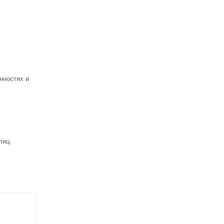
ь
нностях и
лиц.