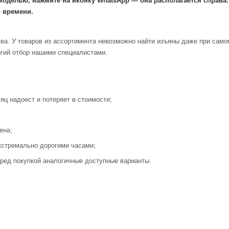
моделью, нажмите на иконку WhatsApp — она располагается справа
 времени.
ва. У товаров из ассортимента невозможно найти изъяны даже при само
огий отбор нашими специалистами.
яц надоест и потеряет в стоимости;
ена;
кстремально дорогими часами;
ред покупкой аналогичные доступные варианты.