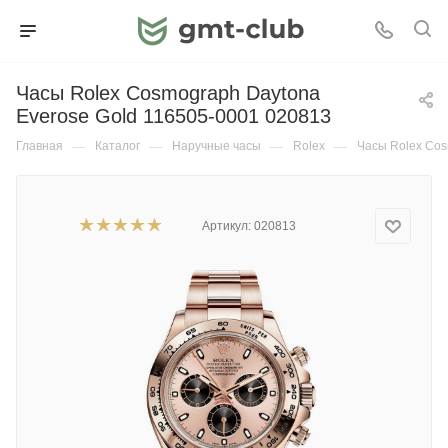
Часы Rolex Cosmograph Daytona
Everose Gold 116505-0001 020813
Главная
—
Каталог
—
Наручные часы
—
Rolex
—
Часы Rolex Cos
Артикул:
020813