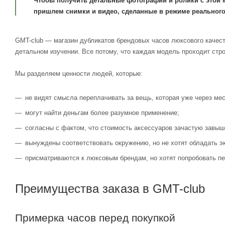
Чтобы получить детальные фотографии и ролики с этой 
пришлем снимки и видео, сделанные в режиме реального
GMT-club — магазин дубликатов брендовых часов люксового качест
детальном изучении. Все потому, что каждая модель проходит стр
Мы разделяем ценности людей, которые:
не видят смысла переплачивать за вещь, которая уже через мес
могут найти деньгам более разумное применение;
согласны с фактом, что стоимость аксессуаров зачастую завыш
вынуждены соответствовать окружению, но не хотят обладать э
присматриваются к люксовым брендам, но хотят попробовать пе
Преимущества заказа в GMT-club
Примерка часов перед покупкой