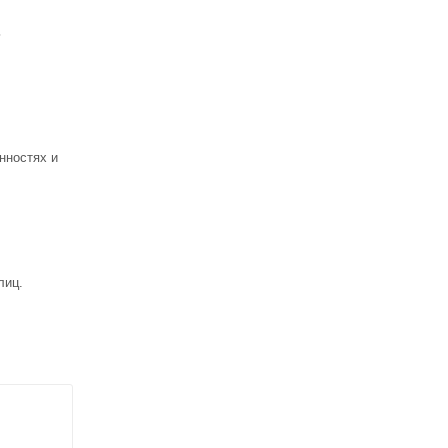
ь
нностях и
лиц.