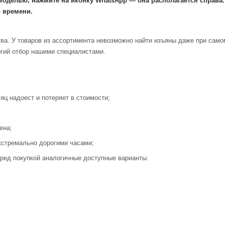
моделью, нажмите на иконку WhatsApp — она располагается справа
 времени.
ва. У товаров из ассортимента невозможно найти изъяны даже при само
огий отбор нашими специалистами.
яц надоест и потеряет в стоимости;
ена;
кстремально дорогими часами;
ред покупкой аналогичные доступные варианты.