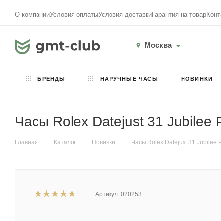
О компании
Условия оплаты
Условия доставки
Гарантия на товар
Конт
Москва
БРЕНДЫ
НАРУЧНЫЕ ЧАСЫ
НОВИНКИ
Часы Rolex Datejust 31 Jubile
Главная
—
Каталог
—
Новинки
—
Часы Rolex Datejust 31 Jubilee
Артикул:
020253