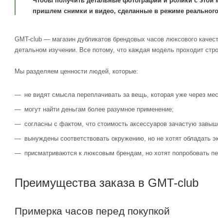
Чтобы получить детальные фотографии и ролики с этой 
пришлем снимки и видео, сделанные в режиме реального
GMT-club — магазин дубликатов брендовых часов люксового качест
детальном изучении. Все потому, что каждая модель проходит стр
Мы разделяем ценности людей, которые:
не видят смысла переплачивать за вещь, которая уже через мес
могут найти деньгам более разумное применение;
согласны с фактом, что стоимость аксессуаров зачастую завыш
вынуждены соответствовать окружению, но не хотят обладать э
присматриваются к люксовым брендам, но хотят попробовать пе
Преимущества заказа в GMT-club
Примерка часов перед покупкой