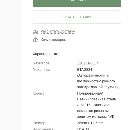
КУПИТЬ В 1 КЛИК
Рассчитать доставку
Хочу в подарок
Характеристики
Reference
126231-0034
Механизм
ETA 2824
(Автоматический, с
возможностью ручного
завода главной пружины)
Корпус
Полированная/
Сатинированная сталь
AISI 316L, частично
покрытая розовым
золотом методом PVD
Размер
36mm x 12.5mm
Водозащита
10 ATM