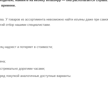
моделью, нажмите на иконку WhatsApp — она располагается справа
 времени.
ва. У товаров из ассортимента невозможно найти изъяны даже при само
огий отбор нашими специалистами.
яц надоест и потеряет в стоимости;
ена;
кстремально дорогими часами;
ред покупкой аналогичные доступные варианты.