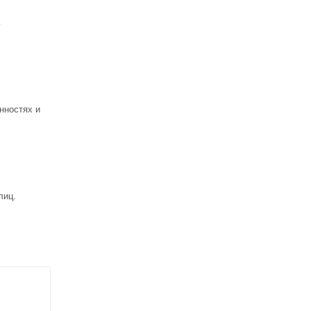
ь
нностях и
лиц.