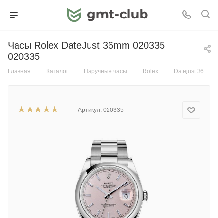
Часы Rolex DateJust 36mm 020335
020335
Главная
—
Каталог
—
Наручные часы
—
Rolex
—
Datejust 36
—
Артикул:
020335