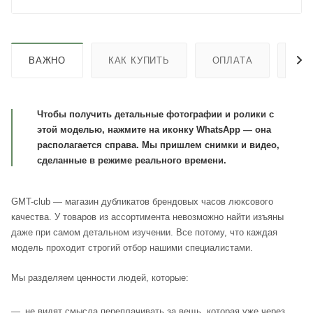
ВАЖНО
КАК КУПИТЬ
ОПЛАТА
ДО
Чтобы получить детальные фотографии и ролики с
этой моделью, нажмите на иконку WhatsApp — она
располагается справа. Мы пришлем снимки и видео,
сделанные в режиме реального времени.
GMT-club — магазин дубликатов брендовых часов люксового
качества. У товаров из ассортимента невозможно найти изъяны
даже при самом детальном изучении. Все потому, что каждая
модель проходит строгий отбор нашими специалистами.
Мы разделяем ценности людей, которые:
не видят смысла переплачивать за вещь, которая уже через