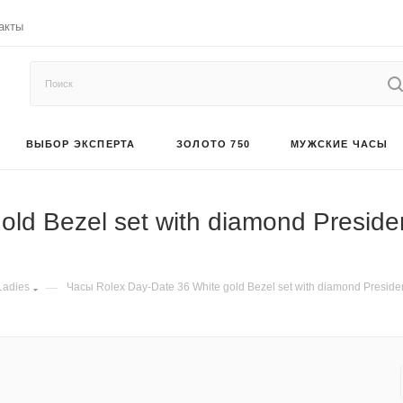
акты
ВЫБОР ЭКСПЕРТА
ЗОЛОТО 750
МУЖСКИЕ ЧАСЫ
ld Bezel set with diamond Preside
Ladies
—
Часы Rolex Day-Date 36 White gold Bezel set with diamond Preside