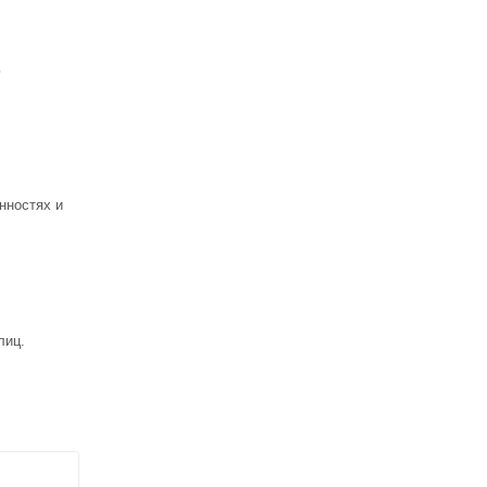
ь
нностях и
лиц.