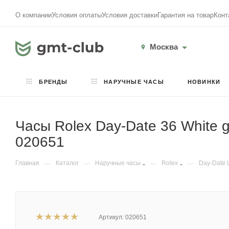
О компании
Условия оплаты
Условия доставки
Гарантия на товар
Конт
Москва
БРЕНДЫ
НАРУЧНЫЕ ЧАСЫ
НОВИНКИ
Часы Rolex Day-Date 36 White go
020651
Главная
—
Каталог
—
Наручные часы
—
Rolex
—
Day-Date 
Артикул:
020651