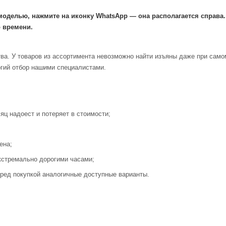
моделью, нажмите на иконку WhatsApp — она располагается справа
 времени.
ва. У товаров из ассортимента невозможно найти изъяны даже при само
огий отбор нашими специалистами.
яц надоест и потеряет в стоимости;
ена;
кстремально дорогими часами;
ред покупкой аналогичные доступные варианты.