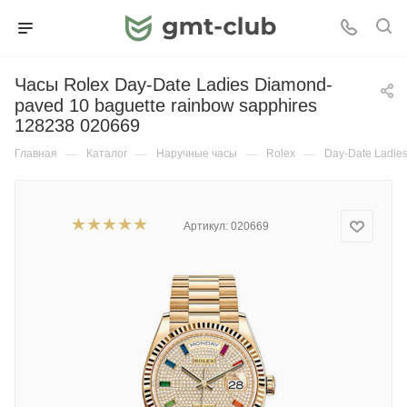
Часы Rolex Day-Date Ladies Diamond-
paved 10 baguette rainbow sapphires
128238 020669
Главная
—
Каталог
—
Наручные часы
—
Rolex
—
Day-Date Ladie
Артикул:
020669