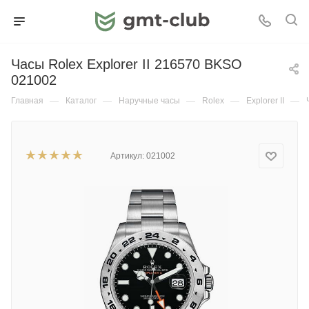
Часы Rolex Explorer II 216570 BKSO
021002
Главная
—
Каталог
—
Наручные часы
—
Rolex
—
Explorer II
—
Артикул:
021002