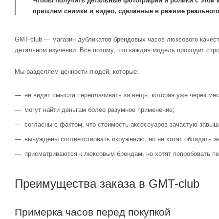
Чтобы получить детальные фотографии и ролики с этой 
пришлем снимки и видео, сделанные в режиме реального
GMT-club — магазин дубликатов брендовых часов люксового качест
детальном изучении. Все потому, что каждая модель проходит стр
Мы разделяем ценности людей, которые:
не видят смысла переплачивать за вещь, которая уже через мес
могут найти деньгам более разумное применение;
согласны с фактом, что стоимость аксессуаров зачастую завыш
вынуждены соответствовать окружению, но не хотят обладать э
присматриваются к люксовым брендам, но хотят попробовать пе
Преимущества заказа в GMT-club
Примерка часов перед покупкой