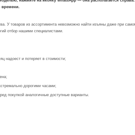
моделью, нажмите на иконку WhatsApp — она располагается справа
 времени.
ва. У товаров из ассортимента невозможно найти изъяны даже при само
огий отбор нашими специалистами.
яц надоест и потеряет в стоимости;
ена;
кстремально дорогими часами;
ред покупкой аналогичные доступные варианты.