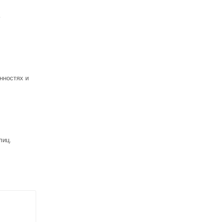
ь
нностях и
лиц.