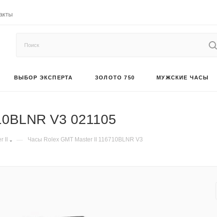
акты
ВЫБОР ЭКСПЕРТА
ЗОЛОТО 750
МУЖСКИЕ ЧАСЫ
710BLNR V3 021105
 II
—
Часы Rolex GMT Master II 116710BLNR V3