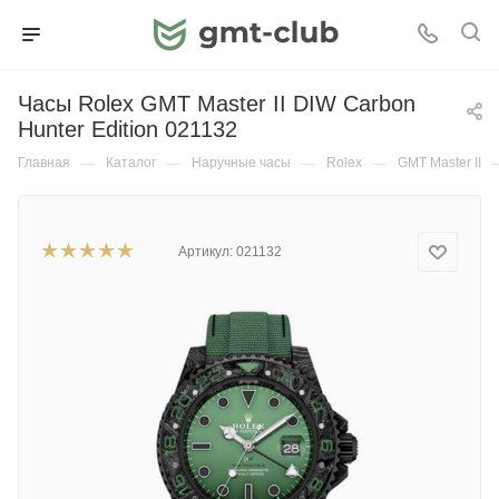
Часы Rolex GMT Master II DIW Carbon
Hunter Edition 021132
Главная
—
Каталог
—
Наручные часы
—
Rolex
—
GMT Master II
Артикул:
021132