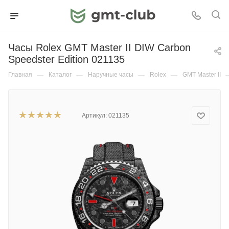
Часы Rolex GMT Master II DIW Carbon
Speedster Edition 021135
Главная
—
Каталог
—
Наручные часы
—
Rolex
—
GMT Master II
Артикул:
021135