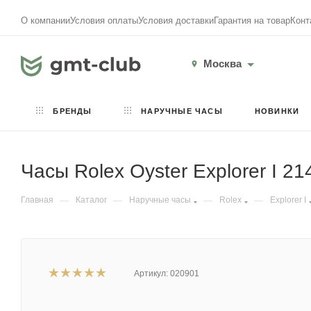
О компании
Условия оплаты
Условия доставки
Гарантия на товар
Конт
Москва
БРЕНДЫ
НАРУЧНЫЕ ЧАСЫ
НОВИНКИ
Часы Rolex Oyster Explorer I 2
Главная
—
Каталог
—
Наручные часы
—
Rolex
—
Explorer I
Артикул:
020901