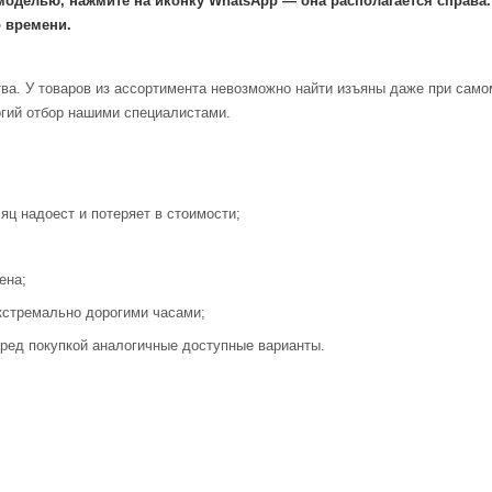
моделью, нажмите на иконку WhatsApp — она располагается справа
 времени.
ва. У товаров из ассортимента невозможно найти изъяны даже при само
огий отбор нашими специалистами.
яц надоест и потеряет в стоимости;
ена;
кстремально дорогими часами;
ред покупкой аналогичные доступные варианты.