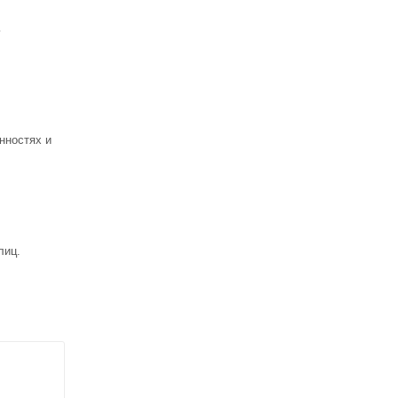
ь
нностях и
лиц.