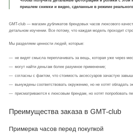
Чтобы получить детальные фотографии и ролики с этой 
пришлем снимки и видео, сделанные в режиме реального
GMT-club — магазин дубликатов брендовых часов люксового качест
детальном изучении. Все потому, что каждая модель проходит стр
Мы разделяем ценности людей, которые:
не видят смысла переплачивать за вещь, которая уже через мес
могут найти деньгам более разумное применение;
согласны с фактом, что стоимость аксессуаров зачастую завыш
вынуждены соответствовать окружению, но не хотят обладать э
присматриваются к люксовым брендам, но хотят попробовать пе
Преимущества заказа в GMT-club
Примерка часов перед покупкой