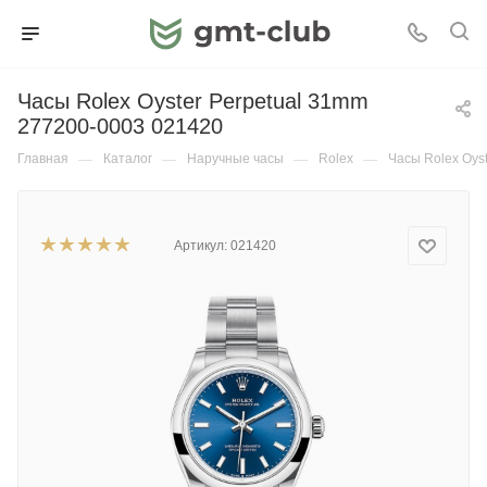
Часы Rolex Oyster Perpetual 31mm
277200-0003 021420
Главная
—
Каталог
—
Наручные часы
—
Rolex
—
Часы Rolex Oys
Артикул:
021420