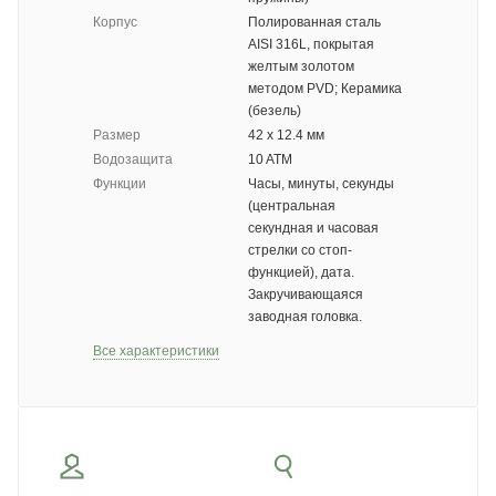
Корпус
Полированная сталь
AISI 316L, покрытая
желтым золотом
методом PVD; Керамика
(безель)
Размер
42 х 12.4 мм
Водозащита
10 ATM
Функции
Часы, минуты, секунды
(центральная
секундная и часовая
стрелки со стоп-
функцией), дата.
Закручивающаяся
заводная головка.
Все характеристики