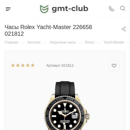
Часы Rolex Yacht-Master 226658
021812
Главная
—
Каталог
—
Наручные часы
—
Rolex
—
Yacht-Master
Артикул:
021812