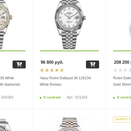
96 800
руб.
208 200
 36 White
Часы Rolex Datejust 36 126234
Rolex Date
with diamonds
White Roman
Gold 36mm
В наличии
В налич
: 020301
Арт.: 021203
ЗОЛОТО-7