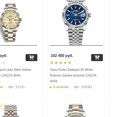
руб.
102 400
руб.
just Lady Steel Yellow
Часы Rolex Datejust 36 White
 126233-0046
Rolesor Jubilee bracelet 126234-
0049
ии
В наличии
Арт.: 21231
Арт.: 020361
50