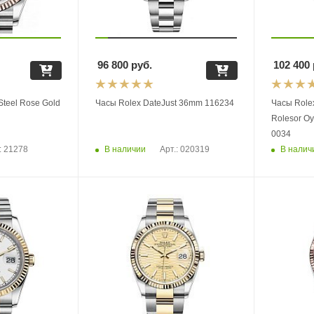
96 800
руб.
102 400
Steel Rose Gold
Часы Rolex DateJust 36mm 116234
Часы Rolex
Rolesor Oy
0034
В наличии
В налич
: 21278
Арт.: 020319