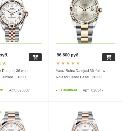
руб.
96 800
руб.
 Datejust 36 white
Часы Rolex Datejust 36 Yellow
 Jubilee 116231
Rolesor Fluted Bezel 126233
ии
В наличии
Арт.: 020307
Арт.: 020347
50