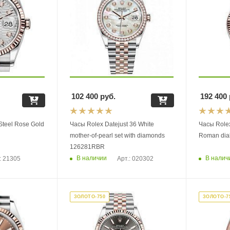
102 400
руб.
192 400
Steel Rose Gold
Часы Rolex Datejust 36 White
Часы Rolex
mother-of-pearl set with diamonds
Roman dial
126281RBR
В наличии
В налич
: 21305
Арт.: 020302
ЗОЛОТО-750
ЗОЛОТО-7