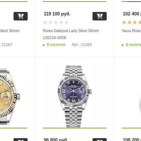
119 100
руб.
102 400
 Steel 36mm
Rolex Datejust Lady Steel 36mm
Часы Role
126234-0058
В наличии
В налич
: 21267
Арт.: 21265
96 800
руб.
108 200