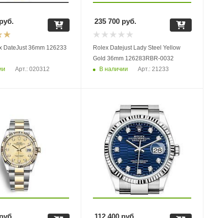
руб.
235 700
руб.
x DateJust 36mm 126233
Rolex Datejust Lady Steel Yellow
Gold 36mm 126283RBR-0032
ии
В наличии
Арт.: 020312
Арт.: 21233
руб.
112 400
руб.