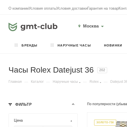
О компании
Условия оплаты
Условия доставки
Гарантия на товар
Конт
Москва
БРЕНДЫ
НАРУЧНЫЕ ЧАСЫ
НОВИНКИ
Часы Rolex Datejust 36
202
Главная
—
Каталог
—
Наручные часы
—
Rolex
—
Datejust 3
По популярности (убыв
ФИЛЬТР
Цена
ЗОЛОТО-750