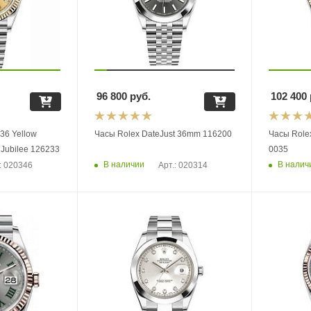
96 800
руб.
102 400
 36 Yellow
Часы Rolex DateJust 36mm 116200
Часы Rolex
 Jubilee 126233
0035
В наличии
В налич
: 020346
Арт.: 020314