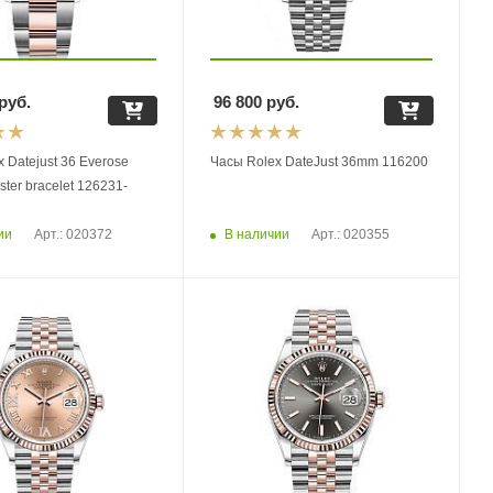
руб.
96 800
руб.
 Datejust 36 Everose
Часы Rolex DateJust 36mm 116200
ster bracelet 126231-
ии
В наличии
Арт.: 020372
Арт.: 020355