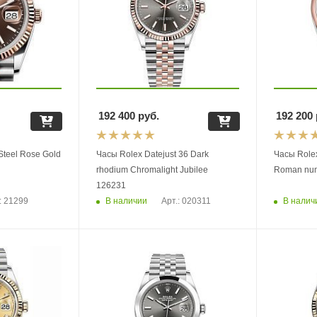
192 400
руб.
192 200
Steel Rose Gold
Часы Rolex Datejust 36 Dark
Часы Rolex
rhodium Chromalight Jubilee
Roman num
126231
В наличии
В налич
: 21299
Арт.: 020311