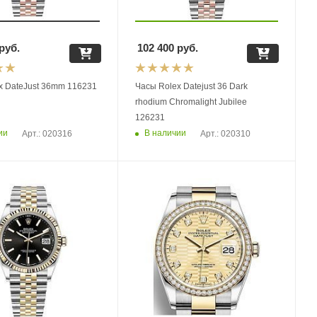
руб.
102 400
руб.
x DateJust 36mm 116231
Часы Rolex Datejust 36 Dark
rhodium Chromalight Jubilee
126231
ии
В наличии
Арт.: 020316
Арт.: 020310