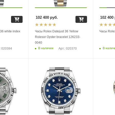
102 400
руб.
102 400
36 white index
Часы Rolex Datejust 36 Yellow
Часы Role
Rolesor Oyster bracelet 126233-
0040
В наличии
В налич
: 020384
Арт.: 020370