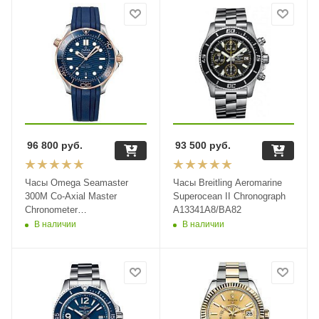
96 800
руб.
93 500
руб.
Часы Omega Seamaster
Часы Breitling Aeromarine
300M Co-Axial Master
Superocean II Chronograph
Chronometer
A13341A8/BA82
210.22.42.20.03.001
В наличии
В наличии