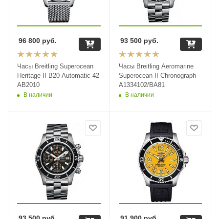
96 800
руб.
93 500
руб.
Часы Breitling Superocean
Часы Breitling Aeromarine
Heritage II B20 Automatic 42
Superocean II Chronograph
AB2010
A1334102/BA81
В наличии
В наличии
93 500
руб.
91 900
руб.