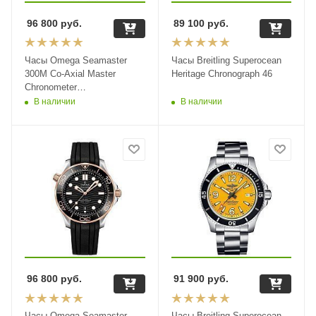
96 800
руб.
89 100
руб.
Часы Omega Seamaster
Часы Breitling Superocean
300M Co-Axial Master
Heritage Chronograph 46
Chronometer
210.22.42.20.01.001
В наличии
В наличии
96 800
руб.
91 900
руб.
Часы Omega Seamaster
Часы Breitling Superocean