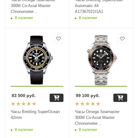
300M Co-Axial Master
Automatic 44
Chronometer
A17367021I1A1
210.22.42.20.01.001
В наличии
В наличии
83 500
руб.
99 100
руб.
Часы Breitling SuperOcean
Часы Omega Seamaster
42mm
300M Co-Axial Master
Chronometer
210.20.42.20.01.002
В наличии
В наличии