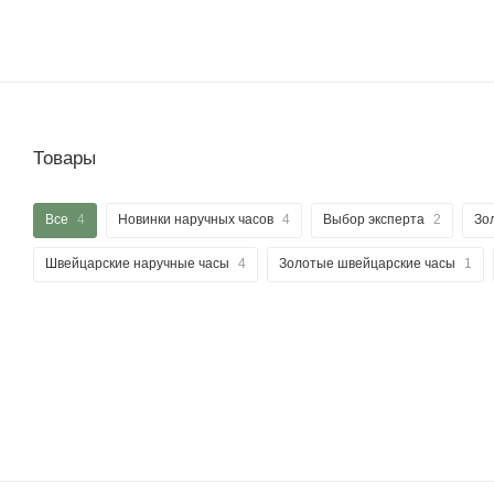
Товары
Все
4
Новинки наручных часов
4
Выбор эксперта
2
Зо
Швейцарские наручные часы
4
Золотые швейцарские часы
1