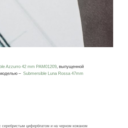
ble Azzurro 42 mm PAM01209
, выпущенной
й моделью –
Submersible Luna Rossa 47mm
 с серебристым циферблатом и на черном кожаном