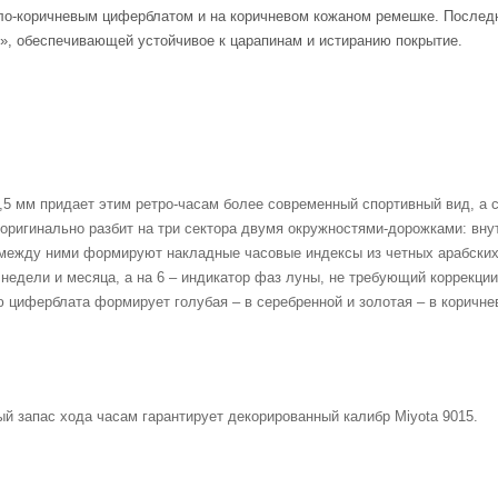
тло-коричневым циферблатом и на коричневом кожаном ремешке. Последн
», обеспечивающей устойчивое к царапинам и истиранию покрытие.
1,5 мм придает этим ретро-часам более современный спортивный вид, 
оригинально разбит на три сектора двумя окружностями-дорожками: вну
 между ними формируют накладные часовые индексы из четных арабских
едели и месяца, а на 6 – индикатор фаз луны, не требующий коррекции
 циферблата формирует голубая – в серебренной и золотая – в коричнев
ый запас хода часам гарантирует декорированный калибр Miyota 9015.