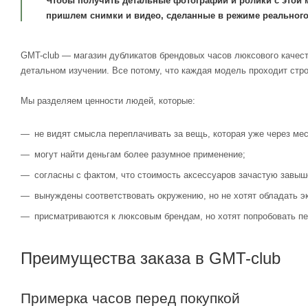
Чтобы получить детальные фотографии и ролики с этой 
пришлем снимки и видео, сделанные в режиме реального
GMT-club — магазин дубликатов брендовых часов люксового качест
детальном изучении. Все потому, что каждая модель проходит стр
Мы разделяем ценности людей, которые:
не видят смысла переплачивать за вещь, которая уже через мес
могут найти деньгам более разумное применение;
согласны с фактом, что стоимость аксессуаров зачастую завыш
вынуждены соответствовать окружению, но не хотят обладать э
присматриваются к люксовым брендам, но хотят попробовать пе
Преимущества заказа в GMT-club
Примерка часов перед покупкой