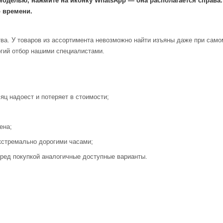
моделью, нажмите на иконку WhatsApp — она располагается справа
 времени.
ва. У товаров из ассортимента невозможно найти изъяны даже при само
огий отбор нашими специалистами.
яц надоест и потеряет в стоимости;
ена;
кстремально дорогими часами;
ред покупкой аналогичные доступные варианты.