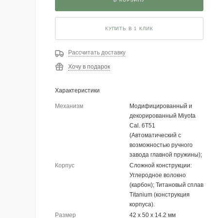
КУПИТЬ В 1 КЛИК
Рассчитать доставку
Хочу в подарок
Характеристики
Механизм
Модифицированный и
декорированный Miyota
Cal. 6T51
(Автоматический с
возможностью ручного
завода главной пружины);
Корпус
Сложной конструкции:
Углеродное волокно
(карбон); Титановый сплав
Titanium (конструкция
корпуса).
Размер
42 х 50 х 14.2 мм