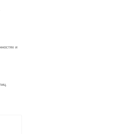
ь
нностях и
лиц.