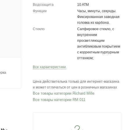
Водозащита
10 ATM
Функции
Часы, минуты, секунды.
Фиксированная заводная
головка из карбона.
Стекло
Сапфировое стекло, с
внутренним
просветляющим
антибликовым покрытием
с корректным пурпурным
оттенком;
Все характеристики
ерка
Цена действительна только для интернет-магазина
и может отличаться от цен в розничных магазинах
Все товары категории Richard Mille
Все товары категории RM 011