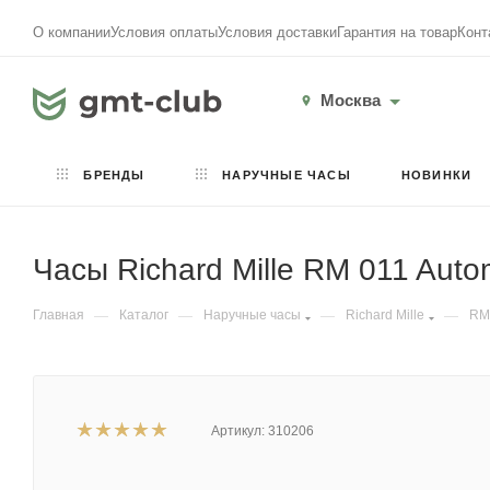
О компании
Условия оплаты
Условия доставки
Гарантия на товар
Конт
Москва
БРЕНДЫ
НАРУЧНЫЕ ЧАСЫ
НОВИНКИ
Часы Richard Mille RM 011 Auto
Главная
—
Каталог
—
Наручные часы
—
Richard Mille
—
RM
Артикул:
310206