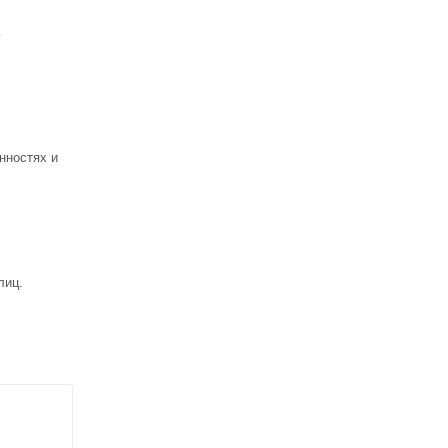
ь
нностях и
лиц.