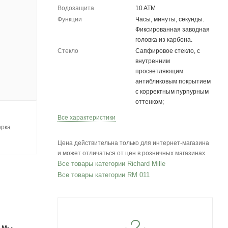
Водозащита
10 ATM
Функции
Часы, минуты, секунды.
Фиксированная заводная
головка из карбона.
Стекло
Сапфировое стекло, с
внутренним
просветляющим
антибликовым покрытием
с корректным пурпурным
оттенком;
Все характеристики
ерка
Цена действительна только для интернет-магазина
и может отличаться от цен в розничных магазинах
Все товары категории Richard Mille
Все товары категории RM 011