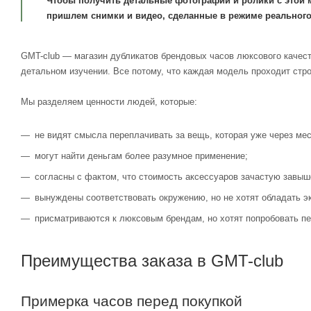
Чтобы получить детальные фотографии и ролики с этой 
пришлем снимки и видео, сделанные в режиме реального
GMT-club — магазин дубликатов брендовых часов люксового качест
детальном изучении. Все потому, что каждая модель проходит стр
Мы разделяем ценности людей, которые:
не видят смысла переплачивать за вещь, которая уже через мес
могут найти деньгам более разумное применение;
согласны с фактом, что стоимость аксессуаров зачастую завыш
вынуждены соответствовать окружению, но не хотят обладать э
присматриваются к люксовым брендам, но хотят попробовать пе
Преимущества заказа в GMT-club
Примерка часов перед покупкой