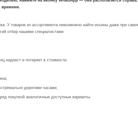
моделью, нажмите на иконку WhatsApp — она располагается справа
 времени.
ва. У товаров из ассортимента невозможно найти изъяны даже при само
огий отбор нашими специалистами.
яц надоест и потеряет в стоимости;
ена;
кстремально дорогими часами;
ред покупкой аналогичные доступные варианты.