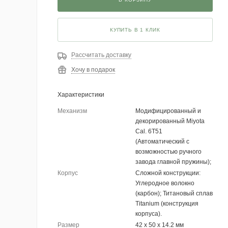
КУПИТЬ В 1 КЛИК
Рассчитать доставку
Хочу в подарок
Характеристики
Механизм
Модифицированный и
декорированный Miyota
Cal. 6T51
(Автоматический с
возможностью ручного
завода главной пружины);
Корпус
Сложной конструкции:
Углеродное волокно
(карбон); Титановый сплав
Titanium (конструкция
корпуса).
Размер
42 х 50 х 14.2 мм