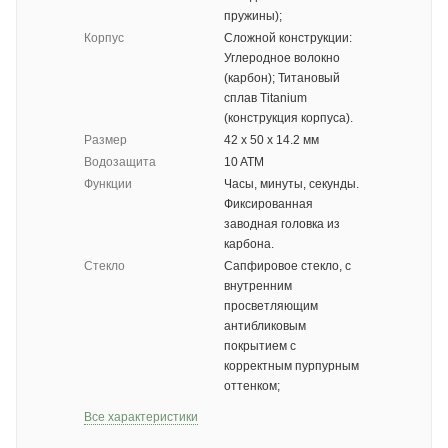
пружины);
Корпус
Сложной конструкции:
Углеродное волокно
(карбон); Титановый
сплав Titanium
(конструкция корпуса).
Размер
42 х 50 х 14.2 мм
Водозащита
10 ATM
Функции
Часы, минуты, секунды.
Фиксированная
заводная головка из
карбона.
Стекло
Сапфировое стекло, с
внутренним
просветляющим
антибликовым
покрытием с
корректным пурпурным
оттенком;
Все характеристики