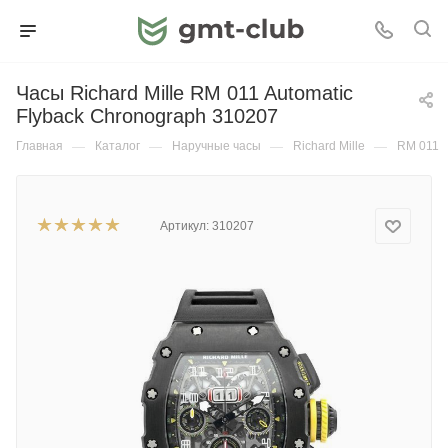
Часы Richard Mille RM 011 Automatic
Flyback Chronograph 310207
Главная
—
Каталог
—
Наручные часы
—
Richard Mille
—
RM 011
Артикул:
310207